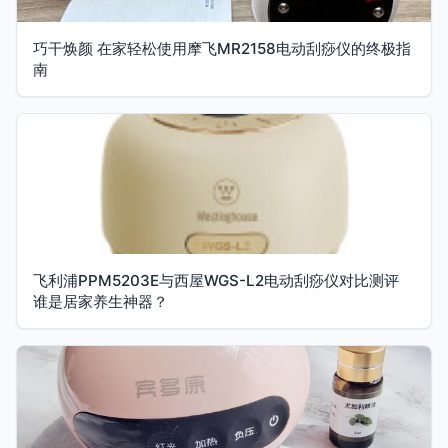
巧干焕颜 在家轻松使用摩飞MR2158电动刮痧仪的终极指
南
飞利浦PPM5203E与西屋WGS-L2电动刮痧仪对比测评
谁是居家养生神器？