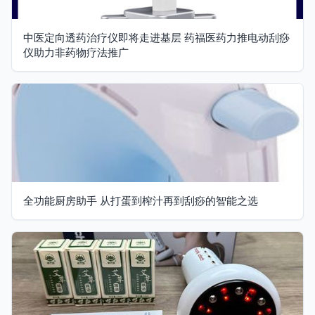
中医定向透药治疗仪即将走进基层 药福医药力推电动刮痧
仪助力非药物疗法推广
全功能厨房助手 从打蛋到榨汁再到刮痧的智能之选