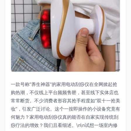
一款号称“养生神器”的家用电动刮痧仪在全网掀起抢
购热潮，不仅线上平台频频售罄，甚至线下实体店也
常常断货。不少消费者形容其抢手程度如“双十一抢美
妆”，引发广泛讨论。这个一按即操作的小设备究竟有
何魅力？家用电动刮痧仪真的能否在自家实现传统刮
痧疗法的增效？我们且看细述。\n\n试想一场室内修